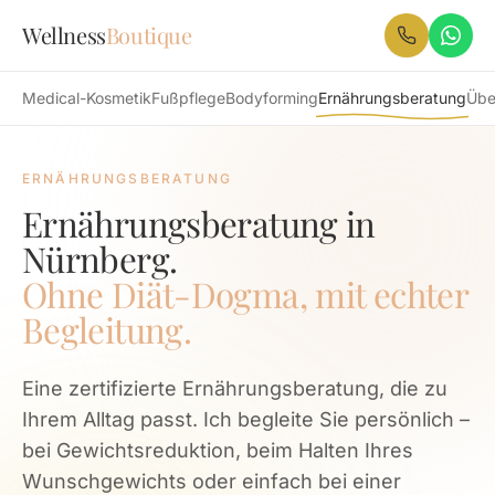
Zum Hauptinhalt
Wellness
Boutique
Medical-Kosmetik
Fußpflege
Bodyforming
Ernährungsberatung
Übe
ERNÄHRUNGSBERATUNG
Ernährungsberatung
in
Nürnberg.
Ohne Diät-Dogma, mit echter
Begleitung.
Eine zertifizierte Ernährungsberatung, die zu
Ihrem Alltag passt. Ich begleite Sie persönlich –
bei Gewichtsreduktion, beim Halten Ihres
Wunschgewichts oder einfach bei einer